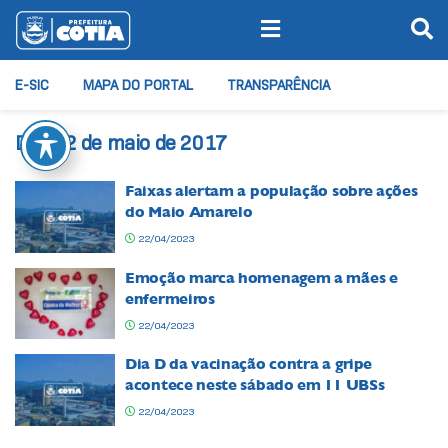
E-SIC
MAPA DO PORTAL
TRANSPARÊNCIA
Dia:
12 de maio de 2017
Faixas alertam a população sobre ações
do Maio Amarelo
22/04/2023
Emoção marca homenagem a mães e
enfermeiros
22/04/2023
Dia D da vacinação contra a gripe
acontece neste sábado em 11 UBSs
22/04/2023