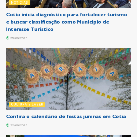
NOTÍCIAS
Cotia inicia diagnóstico para fortalecer turismo
e buscar classificação como Município de
Interesse Turístico
25/06/2026
CULTURA E LAZER
Confira o calendário de festas juninas em Cotia
22/06/2026