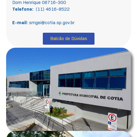
Dom Henrique 06716-300
Telefone:
(11) 4616-8522
E-mail:
smgei@cotia.sp.gov.br
Balcão de Dúvidas