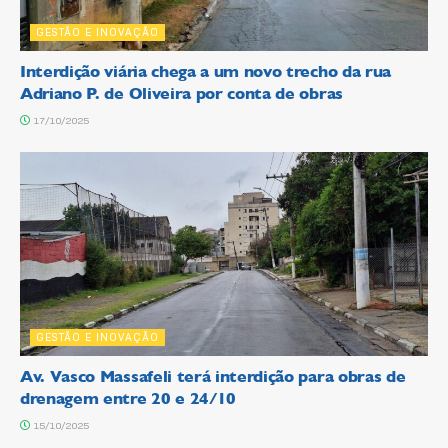
GESTÃO E INOVAÇÃO
Interdição viária chega a um novo trecho da rua
Adriano P. de Oliveira por conta de obras
17/10/2025
GESTÃO E INOVAÇÃO
Av. Vasco Massafeli terá interdição para obras de
drenagem entre 20 e 24/10
15/10/2025