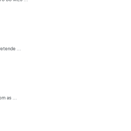
etende ...
m as ...