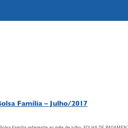
Bolsa Família – Julho/2017
a Bolsa Família referente ao mês de julho: FOLHA DE PAGAMEN