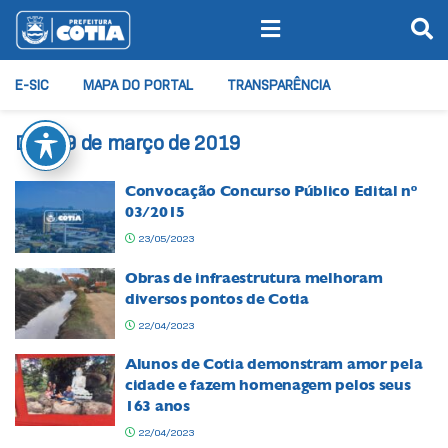
E-SIC
MAPA DO PORTAL
TRANSPARÊNCIA
Dia:
29 de março de 2019
Convocação Concurso Público Edital nº
03/2015
23/05/2023
Obras de infraestrutura melhoram
diversos pontos de Cotia
22/04/2023
Alunos de Cotia demonstram amor pela
cidade e fazem homenagem pelos seus
163 anos
22/04/2023