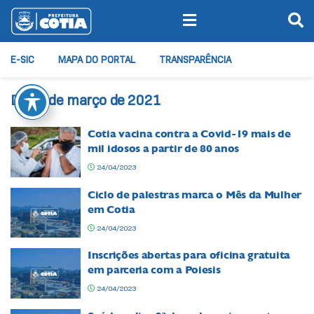
E-SIC
MAPA DO PORTAL
TRANSPARÊNCIA
Dia:
2 de março de 2021
Cotia vacina contra a Covid-19 mais de
mil idosos a partir de 80 anos
24/04/2023
Ciclo de palestras marca o Mês da Mulher
em Cotia
24/04/2023
Inscrições abertas para oficina gratuita
em parceria com a Poiesis
24/04/2023