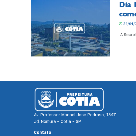
Dia 
como
24/04/
A Secret
Av. Professor Manoel José Pedroso, 1347
Jd. Nomura – Cotia – SP
Contato