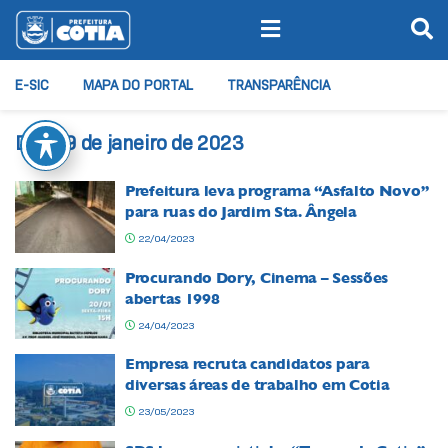
E-SIC
MAPA DO PORTAL
TRANSPARÊNCIA
Dia:
19 de janeiro de 2023
Prefeitura leva programa “Asfalto Novo”
para ruas do Jardim Sta. Ângela
22/04/2023
Procurando Dory, Cinema – Sessões
abertas 1998
24/04/2023
Empresa recruta candidatos para
diversas áreas de trabalho em Cotia
23/05/2023