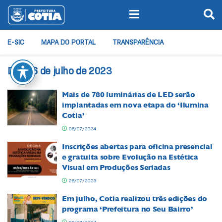
E-SIC
MAPA DO PORTAL
TRANSPARÊNCIA
Dia:
26 de julho de 2023
Mais de 780 luminárias de LED serão
implantadas em nova etapa do ‘Ilumina
Cotia’
06/07/2024
Inscrições abertas para oficina presencial
e gratuita sobre Evolução na Estética
Visual em Produções Seriadas
26/07/2023
Em julho, Cotia realizou três edições do
programa ‘Prefeitura no Seu Bairro’