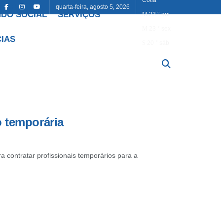
quarta-feira, agosto 5, 2026
DO SOCIAL
SERVIÇOS
23
°
qui
23
°
sex
CIAS
20
°
sáb
o temporária
ra contratar profissionais temporários para a