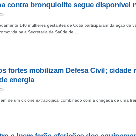
na contra bronquiolite segue disponível 
025
damente 140 mulheres gestantes de Cotia participaram da ação de vacin
romovida pela Secretaria de Saúde de ...
s fortes mobilizam Defesa Civil; cidade 
 de energia
025
em de um ciclone extratropical combinado com a chegada de uma frente
ro e Ipem farão aferições dos equipament