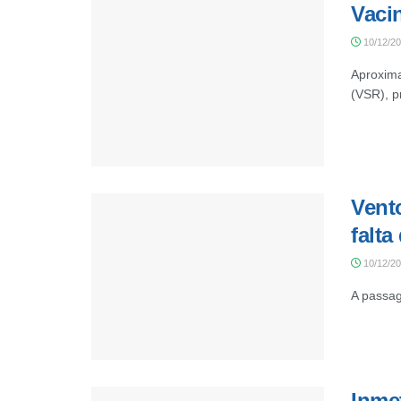
Vaci
10/12/2
Aproxima
(VSR), p
Vento
falta
10/12/2
A passag
Inmet