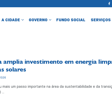
A CIDADE
GOVERNO
FUNDO SOCIAL
SERVIÇOS
a amplia investimento em energia limp
as solares
2026
u mais um passo importante na área da sustentabilidade e da transi
 ...