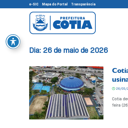
e-SIC
Mapa do Portal
Transparência
Dia:
26 de maio de 2026
Coti
usin
26/05/
Cotia de
feira (26)