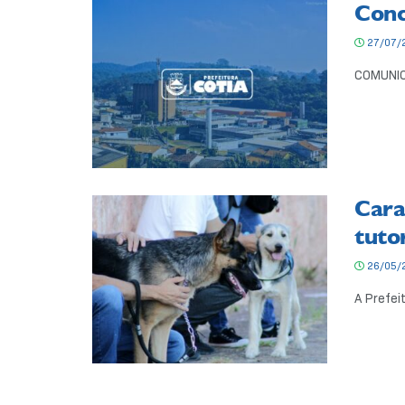
Conc
27/07/
COMUNICA
Cara
tuto
26/05/
A Prefei