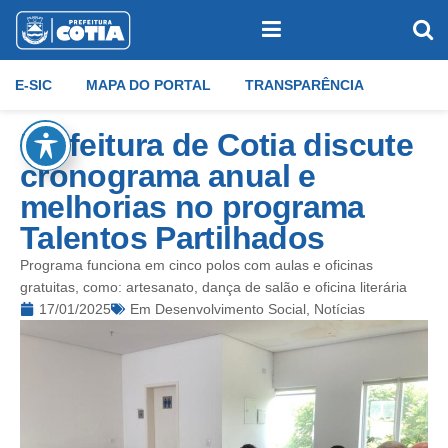
E-SIC
MAPA DO PORTAL
TRANSPARÊNCIA
Prefeitura de Cotia discute
cronograma anual e
melhorias no programa
Talentos Partilhados
Programa funciona em cinco polos com aulas e oficinas
gratuitas, como: artesanato, dança de salão e oficina literária
17/01/2025
Em
Desenvolvimento Social
,
Notícias