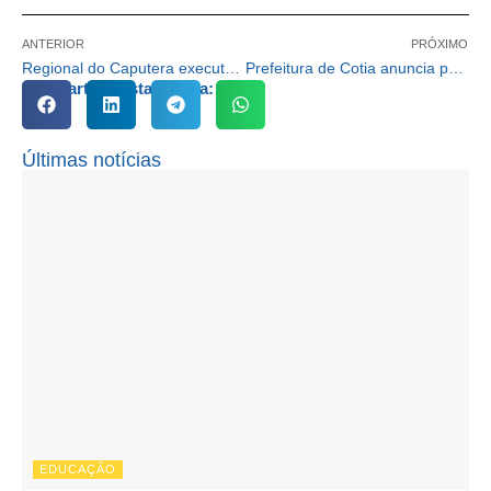
ANTERIOR
PRÓXIMO
Regional do Caputera executa manutenção emergencial na infraestrutura do bairro
Prefeitura de Cotia anuncia promoção de Guardas Civis em revista geral da corporação
Compartilhe esta notícia:
Últimas notícias
EDUCAÇÃO