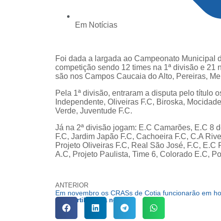
Em
Notícias
Foi dada a largada ao Campeonato Municipal d
competição sendo 12 times na 1ª divisão e 21 
são nos Campos Caucaia do Alto, Pereiras, Me
Pela 1ª divisão, entraram a disputa pelo título
Independente, Oliveiras F.C, Biroska, Mocidad
Verde, Juventude F.C.
Já na 2ª divisão jogam: E.C Camarões, E.C 8 
F.C, Jardim Japão F.C, Cachoeira F.C, C.A River
Projeto Oliveiras F.C, Real São José, F.C, E.C 
A.C, Projeto Paulista, Time 6, Colorado E.C, P
ANTERIOR
Compartilhe esta notícia: