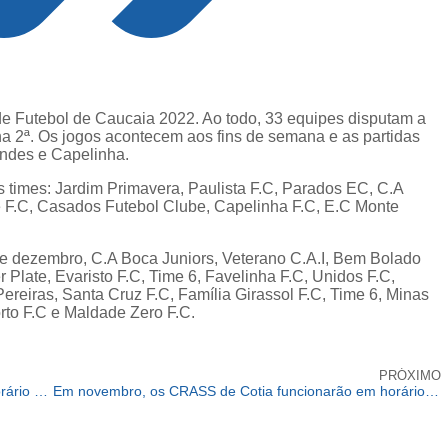
e Futebol de Caucaia 2022. Ao todo, 33 equipes disputam a
na 2ª. Os jogos acontecem aos fins de semana e as partidas
ndes e Capelinha.
 os times: Jardim Primavera, Paulista F.C, Parados EC, C.A
e F.C, Casados Futebol Clube, Capelinha F.C, E.C Monte
de dezembro, C.A Boca Juniors, Veterano C.A.I, Bem Bolado
 Plate, Evaristo F.C, Time 6, Favelinha F.C, Unidos F.C,
Pereiras, Santa Cruz F.C, Família Girassol F.C, Time 6, Minas
orto F.C e Maldade Zero F.C.
PRÓXIMO
Em novembro os CRASs de Cotia funcionarão em horário estendido até as 19h
Em novembro, os CRASS de Cotia funcionarão em horário estendido até as 19h