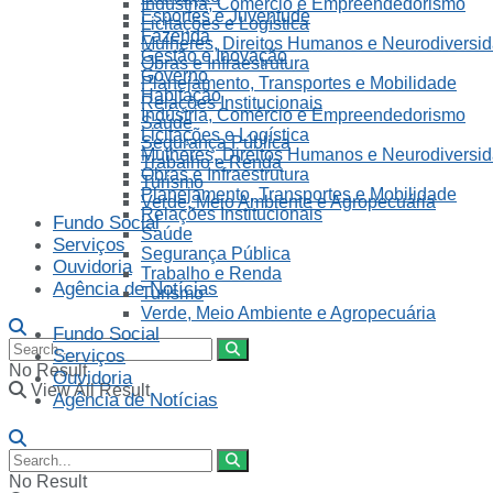
Indústria, Comércio e Empreendedorismo
Esportes e Juventude
Licitações e Logística
Fazenda
Mulheres, Direitos Humanos e Neurodiversi
Gestão e Inovação
Obras e Infraestrutura
Governo
Planejamento, Transportes e Mobilidade
Habitação
Relações Institucionais
Indústria, Comércio e Empreendedorismo
Saúde
Licitações e Logística
Segurança Pública
Mulheres, Direitos Humanos e Neurodiversi
Trabalho e Renda
Obras e Infraestrutura
Turismo
Planejamento, Transportes e Mobilidade
Verde, Meio Ambiente e Agropecuária
Relações Institucionais
Fundo Social
Saúde
Serviços
Segurança Pública
Ouvidoria
Trabalho e Renda
Agência de Notícias
Turismo
Verde, Meio Ambiente e Agropecuária
Fundo Social
Serviços
No Result
Ouvidoria
View All Result
Agência de Notícias
No Result