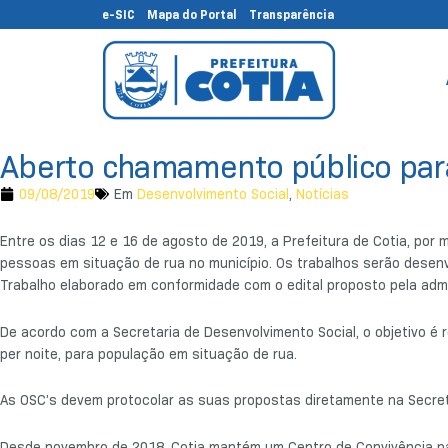
e-SIC
Mapa do Portal
Transparência
Aberto chamamento público para
09/08/2019
Em
Desenvolvimento Social
,
Notícias
Entre os dias 12 e 16 de agosto de 2019, a Prefeitura de Cotia, por
pessoas em situação de rua no município. Os trabalhos serão desenv
Trabalho elaborado em conformidade com o edital proposto pela admi
De acordo com a Secretaria de Desenvolvimento Social, o objetivo é r
per noite, para população em situação de rua.
As OSC’s devem protocolar as suas propostas diretamente na Secreta
Desde novembro de 2018, Cotia mantém um Centro de Convivência para 