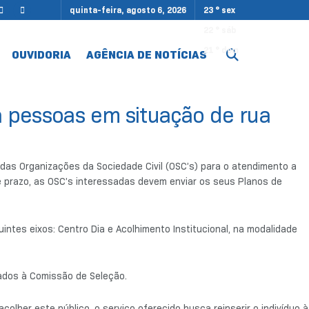
quinta-feira, agosto 6, 2026
23
°
sex
22
°
sáb
21
°
dom
OUVIDORIA
AGÊNCIA DE NOTÍCIAS
 pessoas em situação de rua
 das Organizações da Sociedade Civil (OSC’s) para o atendimento a
te prazo, as OSC’s interessadas devem enviar os seus Planos de
intes eixos: Centro Dia e Acolhimento Institucional, na modalidade
çados à Comissão de Seleção.
her este público, o serviço oferecido busca reinserir o indivíduo à