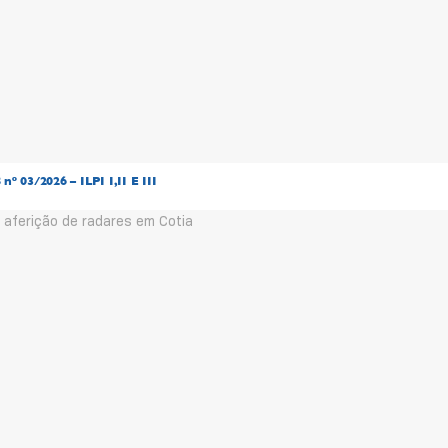
 03/2026 – ILPI I,II E III