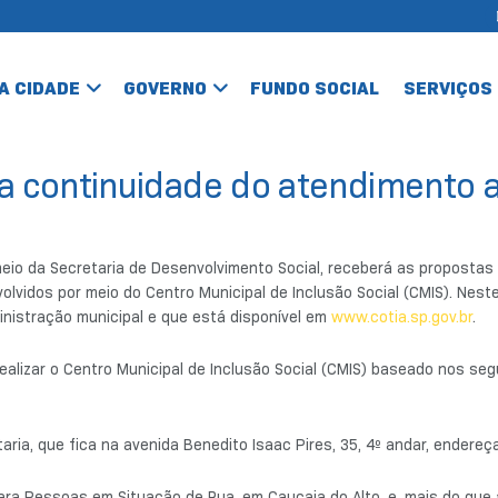
A CIDADE
GOVERNO
FUNDO SOCIAL
SERVIÇOS
 continuidade do atendimento a
 meio da Secretaria de Desenvolvimento Social, receberá as propostas
olvidos por meio do Centro Municipal de Inclusão Social (CMIS). Nes
nistração municipal e que está disponível em
www.cotia.sp.gov.br
.
ealizar o Centro Municipal de Inclusão Social (CMIS) baseado nos segu
ria, que fica na avenida Benedito Isaac Pires, 35, 4º andar, endere
Pessoas em Situação de Rua, em Caucaia do Alto, e, mais do que acol