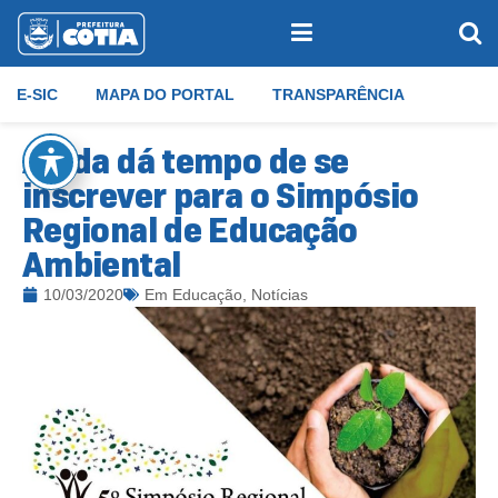
E-SIC
MAPA DO PORTAL
TRANSPARÊNCIA
Ainda dá tempo de se
inscrever para o Simpósio
Regional de Educação
Ambiental
10/03/2020
Em
Educação
,
Notícias