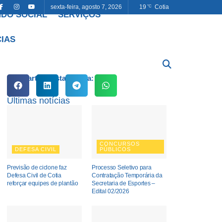
sexta-feira, agosto 7, 2026
19
Cotia
°C
DO SOCIAL
SERVIÇOS
CIAS
Compartilhe esta notícia:
Últimas notícias
CONCURSOS
DEFESA CIVIL
PÚBLICOS
Previsão de ciclone faz
Processo Seletivo para
Defesa Civil de Cotia
Contratação Temporária da
reforçar equipes de plantão
Secretaria de Esportes –
Edital 02/2026