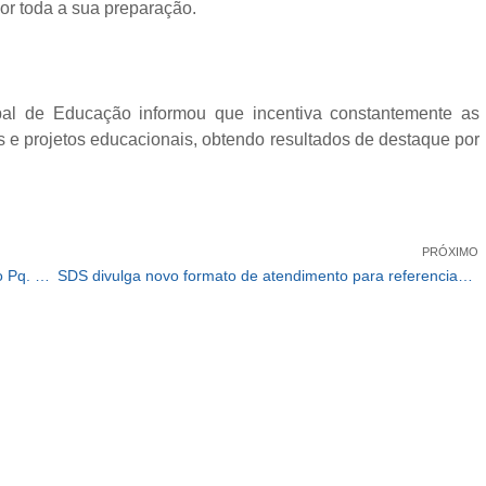
por toda a sua preparação.
pal de Educação informou que incentiva constantemente as
s e projetos educacionais, obtendo resultados de destaque por
PRÓXIMO
Asfalto Novo: Prefeitura inicia a revitalização viária no Pq. Miguel Mirizola
SDS divulga novo formato de atendimento para referenciados no CRAS Recanto Suave