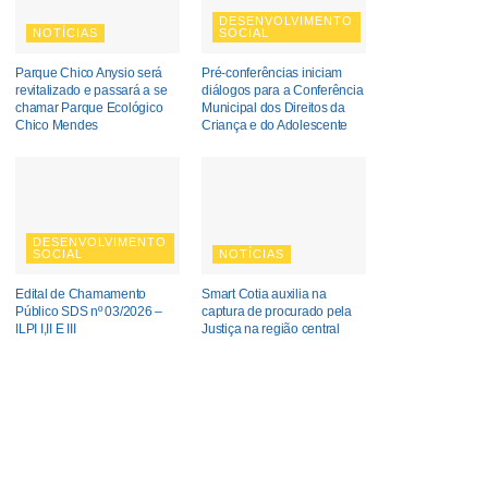
DESENVOLVIMENTO
NOTÍCIAS
SOCIAL
Parque Chico Anysio será
Pré-conferências iniciam
revitalizado e passará a se
diálogos para a Conferência
chamar Parque Ecológico
Municipal dos Direitos da
Chico Mendes
Criança e do Adolescente
DESENVOLVIMENTO
SOCIAL
NOTÍCIAS
Edital de Chamamento
Smart Cotia auxilia na
Público SDS nº 03/2026 –
captura de procurado pela
ILPI I,II E III
Justiça na região central