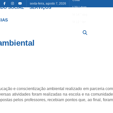
sexta-feira, agosto 7, 2026
DO SOCIAL
SERVIÇOS
23
°
dom
14
°
seg
CIAS
12
°
ter
ambiental
cação e conscientização ambiental realizado em parceria com
iversas atividades foram realizadas na escola e na comunidade
ostas pelos professores, recebiam pontos que, ao final, foram