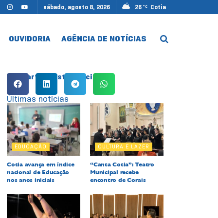
sábado, agosto 8, 2026
26
Cotia
°C
OUVIDORIA
AGÊNCIA DE NOTÍCIAS
Compartilhe esta notícia:
Últimas notícias
EDUCAÇÃO
CULTURA E LAZER
Cotia avança em índice
“Canta Cotia”: Teatro
nacional de Educação
Municipal recebe
nos anos iniciais
encontro de Corais