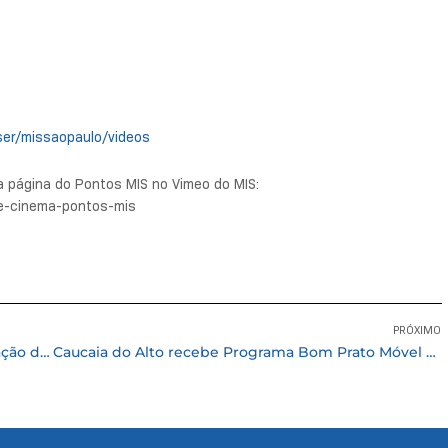
er/missaopaulo/videos
a página do Pontos MIS no Vimeo do MIS:
e-cinema-pontos-mis
PRÓXIMO
Abril Azul: Cotia fecha o mês do autismo com ação de conscientização no terminal de ônibus
Caucaia do Alto recebe Programa Bom Prato Móvel a partir do dia 2 de maio