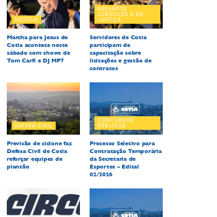
ASSUNTOS
JURÍDICOS E DA
NOTÍCIA
JUSTIÇA
Marcha para Jesus de
Servidores de Cotia
Cotia acontece neste
participam de
sábado com shows de
capacitação sobre
Tom Carfi e DJ MP7
licitações e gestão de
contratos
CONCURSOS
DEFESA CIVIL
PÚBLICOS
Previsão de ciclone faz
Processo Seletivo para
Defesa Civil de Cotia
Contratação Temporária
reforçar equipes de
da Secretaria de
plantão
Esportes – Edital
02/2026