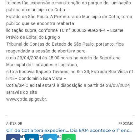
telegestão, expansão e manutenção do parque de iluminação
pública do município de Cotia –
Estado de São Paulo. A Prefeitura do Município de Cotia, torna
público que se encontra reaberta
licitação supra, conforme TC n° 000612.989.24-4 – Exame
Prévio de Edital do Egrégio
Tribunal de Contas do Estado de São Paulo, portanto, fica
reagendada a sessão de abertura para
o dia 29/04/2024 às 15:00 horas no prédio da Secretaria
Municipal de Licitações e Logística,
sito à Rodovia Raposo Tavares, no Km 36, Estrada Boa Vista nº
575 – Condomínio Boa Vista –
Cotia/SP. O edital estará à disposição a partir de 28/03/2024
através do site
www.cotia.sp.gov.br.
ANTERIOR
PRÓXIMO
CIT de Cotia terá expediente nos dias 28 de março e 1º de abril, das 9h às 15h
Dia 6/04 acontece o 1º encontro do projeto ‘Laboratório de Prática Textual’
Compartilhe esta notícia: