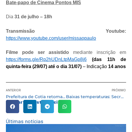
Bate-papo de Cinema Pontos MIS
Dia
31 de julho – 18h
Transmissão Youtube:
https://www.youtube.com/user/missaopaulo
Filme pode ser assistido
mediante inscrição em
https://forms.gle/Rp2hUDnLtpMaGp8j6
(das 11h de
quinta-feira (29/07) até o dia 31/07)
– Indicação
14 anos
ANTERIOR
PRÓXIMO
Prefeitura de Cotia retoma Campanha de Castração de Cães e Gatos
Baixas temperaturas: Secretarias fazem ação conjunta em prol da população em situação de rua
Compartilhe esta notícia:
Últimas notícias