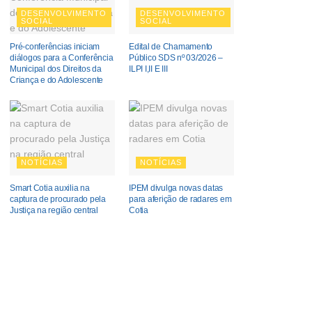
DESENVOLVIMENTO
DESENVOLVIMENTO
SOCIAL
SOCIAL
Pré-conferências iniciam
Edital de Chamamento
diálogos para a Conferência
Público SDS nº 03/2026 –
Municipal dos Direitos da
ILPI I,II E III
Criança e do Adolescente
NOTÍCIAS
NOTÍCIAS
Smart Cotia auxilia na
IPEM divulga novas datas
captura de procurado pela
para aferição de radares em
Justiça na região central
Cotia