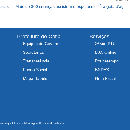
Settrans e Yamaha presenteiam motociclistas e dão dicas de segurança
Mais de 300 crianças assistem o espetáculo “É a gota d’água”
Prefeitura de Cotia
Serviços
Equipes de Governo
2ª via IPTU
Secretarias
B.O. Online
Transparência
Poupatempo
Fundo Social
BNDES
Mapa do Site
Nota Fiscal
property of the contributing authors and partners.