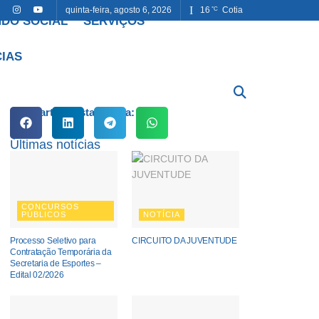
quinta-feira, agosto 6, 2026
16
Cotia
°C
DO SOCIAL
SERVIÇOS
CIAS
Compartilhe esta notícia:
Últimas notícias
CONCURSOS
PÚBLICOS
NOTÍCIA
Processo Seletivo para
CIRCUITO DA JUVENTUDE
Contratação Temporária da
Secretaria de Esportes –
Edital 02/2026