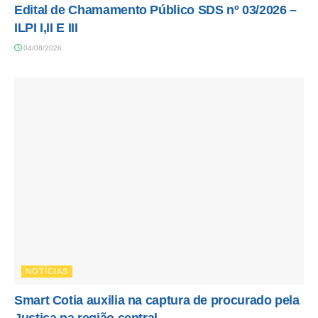
Edital de Chamamento Público SDS nº 03/2026 –
ILPI I,II E III
04/08/2026
NOTÍCIAS
Smart Cotia auxilia na captura de procurado pela
Justiça na região central