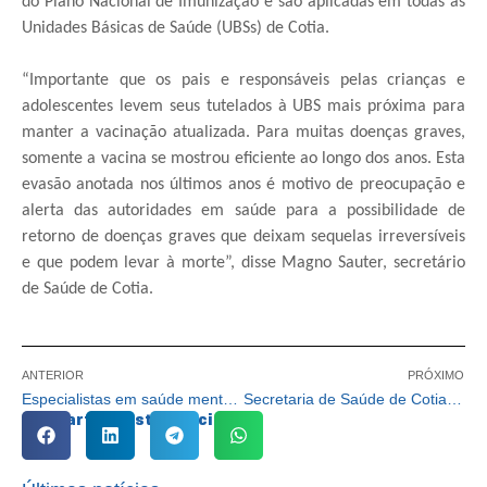
do Plano Nacional de Imunização e são aplicadas em todas as
Unidades Básicas de Saúde (UBSs) de Cotia.
“Importante que os pais e responsáveis pelas crianças e
adolescentes levem seus tutelados à UBS mais próxima para
manter a vacinação atualizada. Para muitas doenças graves,
somente a vacina se mostrou eficiente ao longo dos anos. Esta
evasão anotada nos últimos anos é motivo de preocupação e
alerta das autoridades em saúde para a possibilidade de
retorno de doenças graves que deixam sequelas irreversíveis
e que podem levar à morte”, disse Magno Sauter, secretário
de Saúde de Cotia.
ANTERIOR
PRÓXIMO
Especialistas em saúde mental encerram a programação do “Setembro Amarelo” em Cotia
Secretaria de Saúde de Cotia alerta que o uso de máscara segue obrigatório em unidades de saúde
Compartilhe esta notícia: