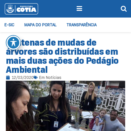
E-SIC
MAPA DO PORTAL
TRANSPARÊNCIA
Centenas de mudas de
árvores são distribuídas em
mais duas ações do Pedágio
Ambiental
12/03/2020
Em
Notícias