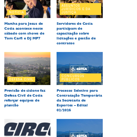
ASSUNTOS
JURÍDICOS E DA
NOTÍCIA
JUSTIÇA
Marcha para Jesus de
Servidores de Cotia
Cotia acontece neste
participam de
sábado com shows de
capacitação sobre
Tom Carfi e DJ MP7
licitações e gestão de
contratos
CONCURSOS
DEFESA CIVIL
PÚBLICOS
Previsão de ciclone faz
Processo Seletivo para
Defesa Civil de Cotia
Contratação Temporária
reforçar equipes de
da Secretaria de
plantão
Esportes – Edital
02/2026