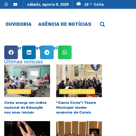
sábado, agosto 8, 2026
18
Cotia
°C
OUVIDORIA
AGÊNCIA DE NOTÍCIAS
Compartilhe esta notícia:
Últimas notícias
EDUCAÇÃO
CULTURA E LAZER
Cotia avança em índice
“Canta Cotia”: Teatro
nacional de Educação
Municipal recebe
nos anos iniciais
encontro de Corais