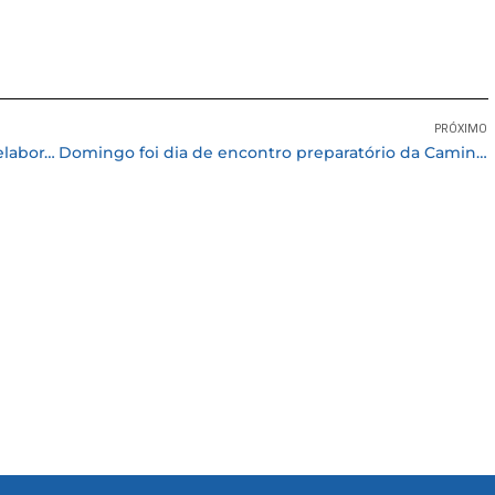
PRÓXIMO
Prefeitura de Cotia abre consulta on-line para elaboração da LOA 2023
Domingo foi dia de encontro preparatório da Caminhada de Cultura de Paz