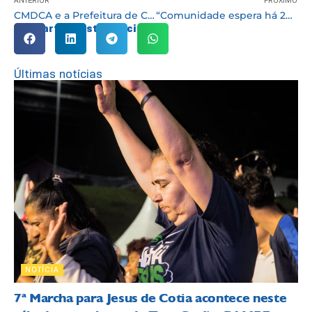
CMDCA e a Prefeitura de Cotia distribuirão mais de 28 mil cobertores para os alunos da rede municipal de ensino
“Comunidade espera há 20 anos [pela reforma]” disse a diretora da E.M Edith dos Santos Silva
Compartilhe esta notícia:
Últimas notícias
NOTÍCIA
7ª Marcha para Jesus de Cotia acontece neste