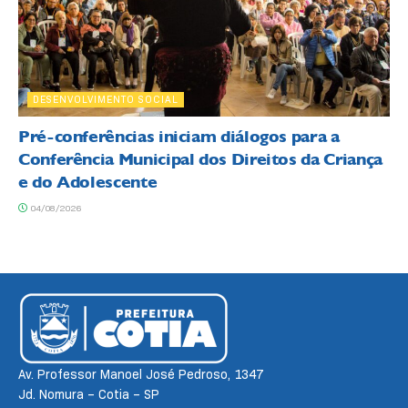
DESENVOLVIMENTO SOCIAL
Pré-conferências iniciam diálogos para a
Conferência Municipal dos Direitos da Criança
e do Adolescente
04/08/2026
Av. Professor Manoel José Pedroso, 1347
Jd. Nomura – Cotia – SP