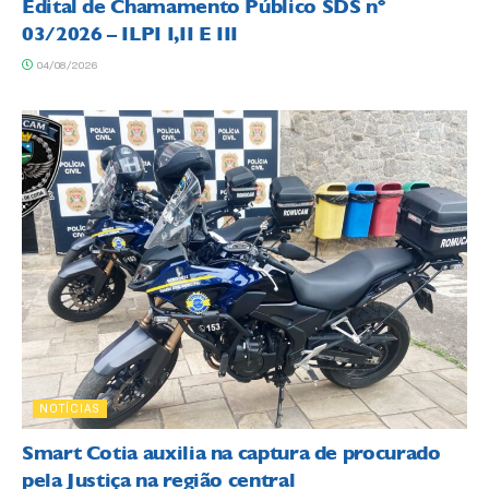
Edital de Chamamento Público SDS nº
03/2026 – ILPI I,II E III
04/08/2026
NOTÍCIAS
Smart Cotia auxilia na captura de procurado
pela Justiça na região central