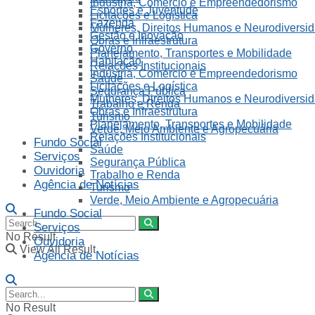
Indústria, Comércio e Empreendedorismo
Esportes e Juventude
Licitações e Logística
Fazenda
Mulheres, Direitos Humanos e Neurodiversi
Gestão e Inovação
Obras e Infraestrutura
Governo
Planejamento, Transportes e Mobilidade
Habitação
Relações Institucionais
Indústria, Comércio e Empreendedorismo
Saúde
Licitações e Logística
Segurança Pública
Mulheres, Direitos Humanos e Neurodiversi
Trabalho e Renda
Obras e Infraestrutura
Turismo
Planejamento, Transportes e Mobilidade
Verde, Meio Ambiente e Agropecuária
Relações Institucionais
Fundo Social
Saúde
Serviços
Segurança Pública
Ouvidoria
Trabalho e Renda
Agência de Notícias
Turismo
Verde, Meio Ambiente e Agropecuária
Fundo Social
Serviços
No Result
Ouvidoria
View All Result
Agência de Notícias
No Result