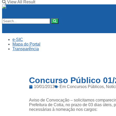
View All Result
No Result
View All Result
e-SIC
Mapa do Portal
Transparência
Concurso Público 01/
10/01/2013
Em
Concursos Públicos
,
Notíc
Aviso de Convocação – solicitamos compareci
Prefeitura de Cotia, no prazo de 03 dias úteis
necessárias à nomeação nos cargos: