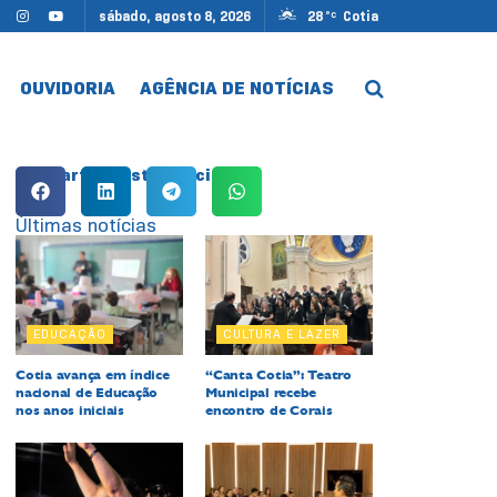
sábado, agosto 8, 2026
28
Cotia
°C
OUVIDORIA
AGÊNCIA DE NOTÍCIAS
Compartilhe esta notícia:
Últimas notícias
EDUCAÇÃO
CULTURA E LAZER
Cotia avança em índice
“Canta Cotia”: Teatro
nacional de Educação
Municipal recebe
nos anos iniciais
encontro de Corais