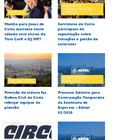
ASSUNTOS
JURÍDICOS E DA
NOTÍCIA
JUSTIÇA
Marcha para Jesus de
Servidores de Cotia
Cotia acontece neste
participam de
sábado com shows de
capacitação sobre
Tom Carfi e DJ MP7
licitações e gestão de
contratos
CONCURSOS
DEFESA CIVIL
PÚBLICOS
Previsão de ciclone faz
Processo Seletivo para
Defesa Civil de Cotia
Contratação Temporária
reforçar equipes de
da Secretaria de
plantão
Esportes – Edital
02/2026