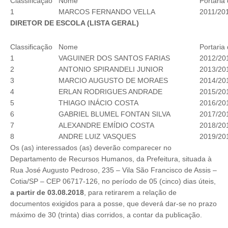
Classificação
Nome
Portari
1
MARCOS FERNANDO VELLA
2011/20
DIRETOR DE ESCOLA (LISTA GERAL)
Classificação
Nome
Portari
1
VAGUINER DOS SANTOS FARIAS
2012/20
2
ANTONIO SPIRANDELI JUNIOR
2013/20
3
MARCIO AUGUSTO DE MORAES
2014/20
4
ERLAN RODRIGUES ANDRADE
2015/20
5
THIAGO INÁCIO COSTA
2016/20
6
GABRIEL BLUMEL FONTAN SILVA
2017/20
7
ALEXANDRE EMÍDIO COSTA
2018/20
8
ANDRE LUIZ VASQUES
2019/20
Os (as) interessados (as) deverão comparecer no
Departamento de Recursos Humanos, da Prefeitura, situada à
Rua José Augusto Pedroso, 235 – Vila São Francisco de Assis –
Cotia/SP – CEP 06717-126, no período de 05 (cinco) dias úteis,
a partir de 03.08.2018
, para retirarem a relação de
documentos exigidos para a posse, que deverá dar-se no prazo
máximo de 30 (trinta) dias corridos, a contar da publicação.