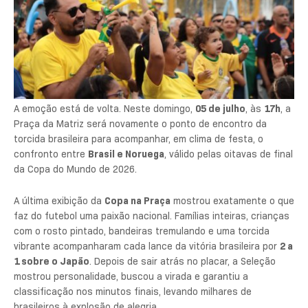
A emoção está de volta. Neste domingo,
05 de julho
, às
17h
, a
Praça da Matriz será novamente o ponto de encontro da
torcida brasileira para acompanhar, em clima de festa, o
confronto entre
Brasil e Noruega
, válido pelas oitavas de final
da Copa do Mundo de 2026.
A última exibição da
Copa na Praça
mostrou exatamente o que
faz do futebol uma paixão nacional. Famílias inteiras, crianças
com o rosto pintado, bandeiras tremulando e uma torcida
vibrante acompanharam cada lance da vitória brasileira por
2 a
1 sobre o Japão
. Depois de sair atrás no placar, a Seleção
mostrou personalidade, buscou a virada e garantiu a
classificação nos minutos finais, levando milhares de
brasileiros à explosão de alegria.