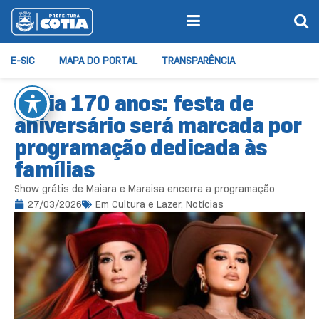
E-SIC
MAPA DO PORTAL
TRANSPARÊNCIA
Cotia 170 anos: festa de
aniversário será marcada por
programação dedicada às
famílias
Show grátis de Maiara e Maraisa encerra a programação
27/03/2026
Em
Cultura e Lazer
,
Notícias