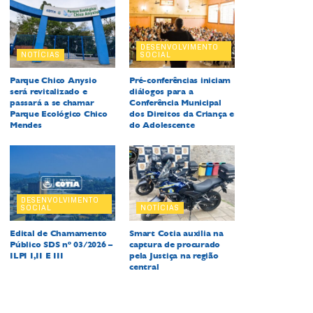
DESENVOLVIMENTO
NOTÍCIAS
SOCIAL
Parque Chico Anysio
Pré-conferências iniciam
será revitalizado e
diálogos para a
passará a se chamar
Conferência Municipal
Parque Ecológico Chico
dos Direitos da Criança e
Mendes
do Adolescente
DESENVOLVIMENTO
SOCIAL
NOTÍCIAS
Edital de Chamamento
Smart Cotia auxilia na
Público SDS nº 03/2026 –
captura de procurado
ILPI I,II E III
pela Justiça na região
central