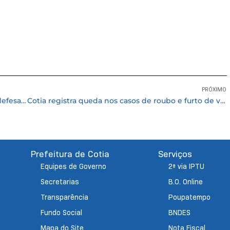
PRÓXIMO
Prefeitura de Cotia se une ao movimento em defesa da Vila do DAE, no Morro Grande
Cotia registra queda nos casos de roubo e furto de veículos, aponta SSP
Prefeitura de Cotia
Serviços
Equipes de Governo
2ª via IPTU
Secretarias
B.O. Online
Transparência
Poupatempo
Fundo Social
BNDES
Mapa do Site
Nota Fiscal