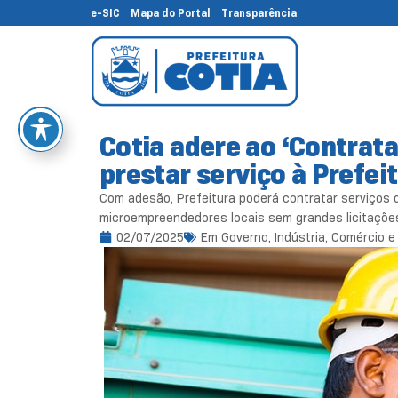
e-SIC
Mapa do Portal
Transparência
Cotia adere ao ‘Contrata
prestar serviço à Prefei
Com adesão, Prefeitura poderá contratar serviços
microempreendedores locais sem grandes licitaçõ
02/07/2025
Em
Governo
,
Indústria, Comércio 