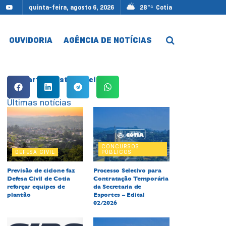
quinta-feira, agosto 6, 2026
28
Cotia
°C
OUVIDORIA
AGÊNCIA DE NOTÍCIAS
Compartilhe esta notícia:
Últimas notícias
CONCURSOS
DEFESA CIVIL
PÚBLICOS
Previsão de ciclone faz
Processo Seletivo para
Defesa Civil de Cotia
Contratação Temporária
reforçar equipes de
da Secretaria de
plantão
Esportes – Edital
02/2026