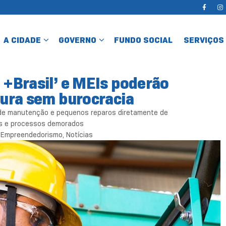
A CIDADE
GOVERNO
FUNDO SOCIAL
SERVIÇOS
 +Brasil’ e MEIs poderão
tura sem burocracia
 de manutenção e pequenos reparos diretamente de
es e processos demorados
e Empreendedorismo
,
Notícias