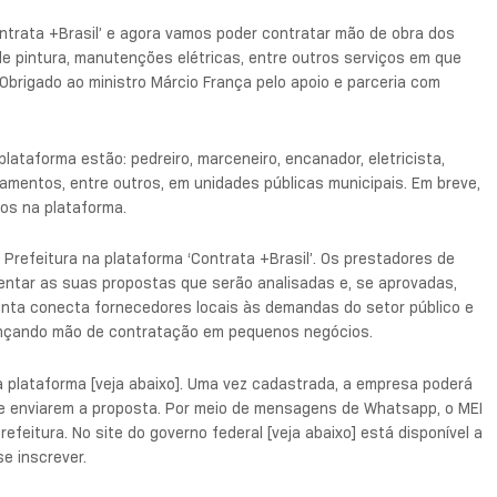
Contrata +Brasil’ e agora vamos poder contratar mão de obra dos
 pintura, manutenções elétricas, entre outros serviços em que
Obrigado ao ministro Márcio França pelo apoio e parceria com
ataforma estão: pedreiro, marceneiro, encanador, eletricista,
amentos, entre outros, em unidades públicas municipais. Em breve,
os na plataforma.
Prefeitura na plataforma ‘Contrata +Brasil’. Os prestadores de
entar as suas propostas que serão analisadas e, se aprovadas,
menta conecta fornecedores locais às demandas do setor público e
lançando mão de contratação em pequenos negócios.
 plataforma [veja abaixo]. Uma vez cadastrada, a empresa poderá
 e enviarem a proposta. Por meio de mensagens de Whatsapp, o MEI
feitura. No site do governo federal [veja abaixo] está disponível a
e inscrever.