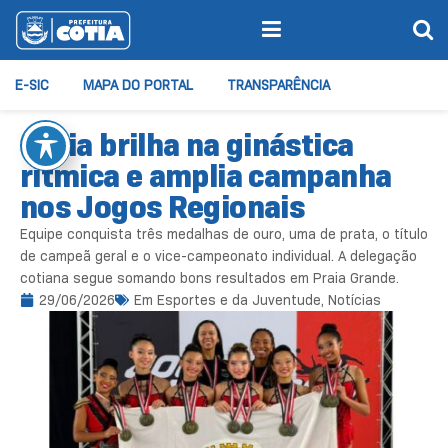
E-SIC
MAPA DO PORTAL
TRANSPARÊNCIA
Cotia brilha na ginástica
rítmica e amplia campanha
nos Jogos Regionais
Equipe conquista três medalhas de ouro, uma de prata, o título
de campeã geral e o vice-campeonato individual. A delegação
cotiana segue somando bons resultados em Praia Grande.
29/06/2026
Em
Esportes e da Juventude
,
Notícias