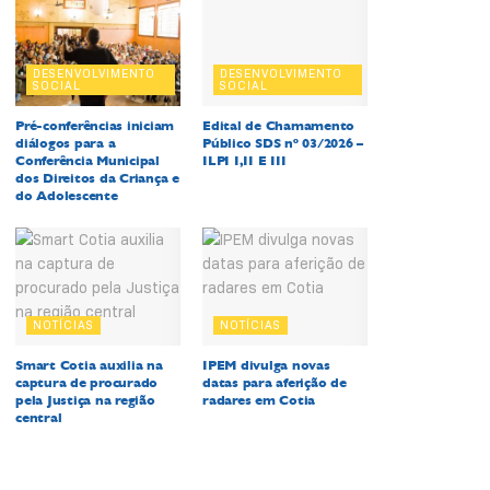
DESENVOLVIMENTO
DESENVOLVIMENTO
SOCIAL
SOCIAL
Pré-conferências iniciam
Edital de Chamamento
diálogos para a
Público SDS nº 03/2026 –
Conferência Municipal
ILPI I,II E III
dos Direitos da Criança e
do Adolescente
NOTÍCIAS
NOTÍCIAS
Smart Cotia auxilia na
IPEM divulga novas
captura de procurado
datas para aferição de
pela Justiça na região
radares em Cotia
central