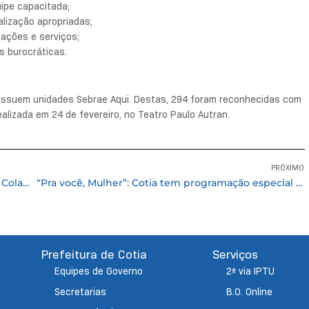
ipe capacitada;
alização apropriadas;
mações e serviços;
 burocráticas.
possuem unidades Sebrae Aqui. Destas, 294 foram reconhecidas com
alizada em 24 de fevereiro, no Teatro Paulo Autran.
PRÓXIMO
Edital de Chamamento Público para Termo de Colaboração para SAICA – SDSP 01/2026
“Pra você, Mulher”: Cotia tem programação especial pelo Dia Internacional da Mulher
Prefeitura de Cotia
Serviços
Equipes de Governo
2ª via IPTU
Secretarias
B.O. Online