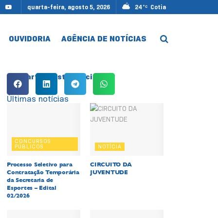
quarta-feira, agosto 5, 2026
24
Cotia
°C
OUVIDORIA
AGÊNCIA DE NOTÍCIAS
Compartilhe esta notícia:
Últimas notícias
CONCURSOS
PÚBLICOS
NOTÍCIA
Processo Seletivo para
CIRCUITO DA
Contratação Temporária
JUVENTUDE
da Secretaria de
Esportes – Edital
02/2026