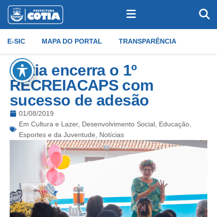
E-SIC
MAPA DO PORTAL
TRANSPARÊNCIA
Cotia encerra o 1º
RECREIACAPS com
sucesso de adesão
01/08/2019
Em
Cultura e Lazer
,
Desenvolvimento Social
,
Educação
,
Esportes e da Juventude
,
Notícias