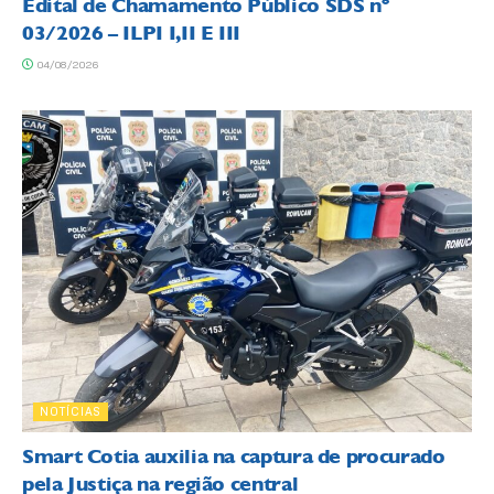
Edital de Chamamento Público SDS nº
03/2026 – ILPI I,II E III
04/08/2026
NOTÍCIAS
Smart Cotia auxilia na captura de procurado
pela Justiça na região central