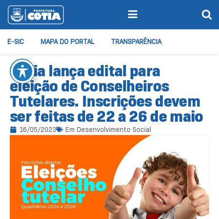
E-SIC
MAPA DO PORTAL
TRANSPARÊNCIA
Cotia lança edital para
eleição de Conselheiros
Tutelares. Inscrições devem
ser feitas de 22 a 26 de maio
16/05/2023
Em
Desenvolvimento Social