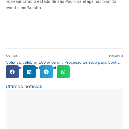
representarão o estado de São Paulo na etapa nacional do
evento, em Brasília.
ANTERIOR
PRÓXIMO
Cotia vai celebrar 169 anos com show gratuito do cantor Péricles
Processo Seletivo para Contratação de Professor e Nutricionista
Compartilhe esta notícia:
Últimas notícias