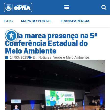
E-SIC
MAPA DO PORTAL
TRANSPARÊNCIA
Cotia marca presença na 5ª
Conferência Estadual do
Meio Ambiente
14/03/2025
Em
Notícias
,
Verde e Meio Ambiente