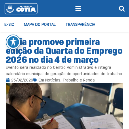
E-SIC
MAPA DO PORTAL
TRANSPARÊNCIA
Cotia promove primeira
edição da Quarta do Emprego
2026 no dia 4 de março
Evento será realizado no Centro Administrativo e integra
calendário municipal de geração de oportunidades de trabalho
25/02/2026
Em
Notícias
,
Trabalho e Renda