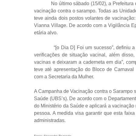
No último sábado (15/02), a Prefeitura de C
vacinação contra o sarampo. Todas as Unidade
teve ainda dois postos volantes de vacinação
Vianna Village. De acordo com a Vigilância E
etária alvo.
“[o Dia D] Foi um sucesso”, definiu a coo
verificações de situação vacinal, além disso
vacinas e deixaram a caderneta em dia”, comp
teve até apresentação do Bloco de Carnaval 
com a Secretaria da Mulher.
A Campanha de Vacinação contra o Sarampo se
Saúde (UBS’s). De acordo com o Departamento 
do Ministério da Saúde e aplicará a vacinação 
pessoa. A medida visa garantir que esta faix
administradas.
Fotos: Alexandre Rezende