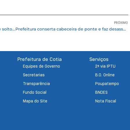
PRÓXIMO
Bicho-preguiça é resgatado pela Guarda Civil e solto na mata
Prefeitura conserta cabeceira de ponte e faz desassoreamento no bairro da Campininha
Prefeitura de Cotia
Serviços
Equipes de Governo
2ª via IPTU
Secretarias
B.O. Online
Transparência
Poupatempo
Fundo Social
BNDES
Mapa do Site
Nota Fiscal