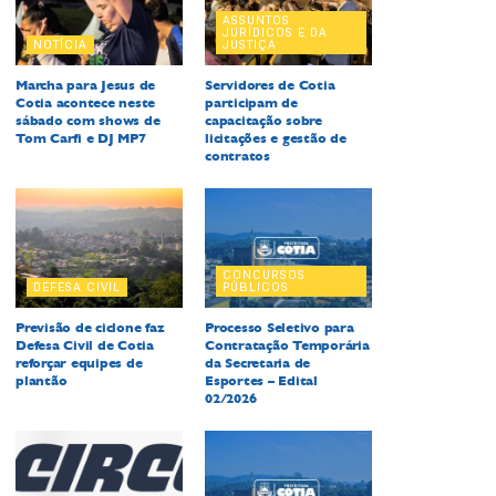
ASSUNTOS
JURÍDICOS E DA
NOTÍCIA
JUSTIÇA
Marcha para Jesus de
Servidores de Cotia
Cotia acontece neste
participam de
sábado com shows de
capacitação sobre
Tom Carfi e DJ MP7
licitações e gestão de
contratos
CONCURSOS
DEFESA CIVIL
PÚBLICOS
Previsão de ciclone faz
Processo Seletivo para
Defesa Civil de Cotia
Contratação Temporária
reforçar equipes de
da Secretaria de
plantão
Esportes – Edital
02/2026