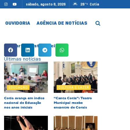
sábado, agosto 8, 2026
28
Cotia
°C
OUVIDORIA
AGÊNCIA DE NOTÍCIAS
Compartilhe esta notícia:
Últimas notícias
EDUCAÇÃO
CULTURA E LAZER
Cotia avança em índice
“Canta Cotia”: Teatro
nacional de Educação
Municipal recebe
nos anos iniciais
encontro de Corais