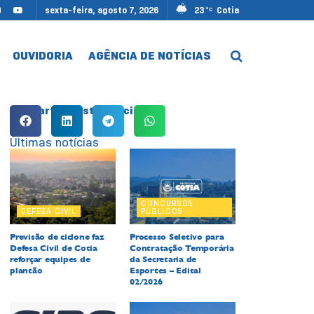
sexta-feira, agosto 7, 2026
23
Cotia
°C
OUVIDORIA
AGÊNCIA DE NOTÍCIAS
Compartilhe esta notícia:
Últimas notícias
CONCURSOS
DEFESA CIVIL
PÚBLICOS
Previsão de ciclone faz
Processo Seletivo para
Defesa Civil de Cotia
Contratação Temporária
reforçar equipes de
da Secretaria de
plantão
Esportes – Edital
02/2026