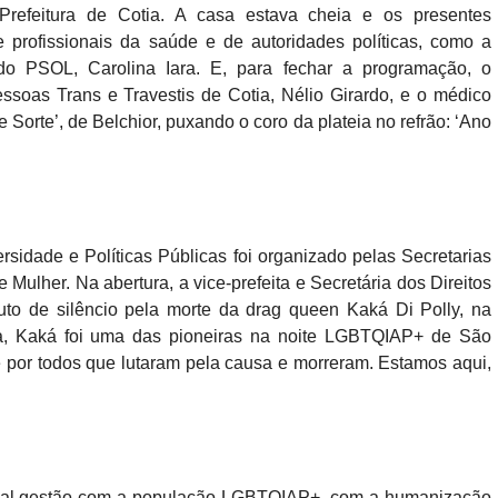
a Prefeitura de Cotia. A casa estava cheia e os presentes
 profissionais da saúde e de autoridades políticas, como a
o PSOL, Carolina Iara. E, para fechar a programação, o
soas Trans e Travestis de Cotia, Nélio Girardo, e o médico
 Sorte’, de Belchior, puxando o coro da plateia no refrão: ‘Ano
rsidade e Políticas Públicas foi organizado pelas Secretarias
ulher. Na abertura, a vice-prefeita e Secretária dos Direitos
o de silêncio pela morte da drag queen Kaká Di Polly, na
ia, Kaká foi uma das pioneiras na noite LGBTQIAP+ de São
e por todos que lutaram pela causa e morreram. Estamos aqui,
atual gestão com a população LGBTQIAP+, com a humanização