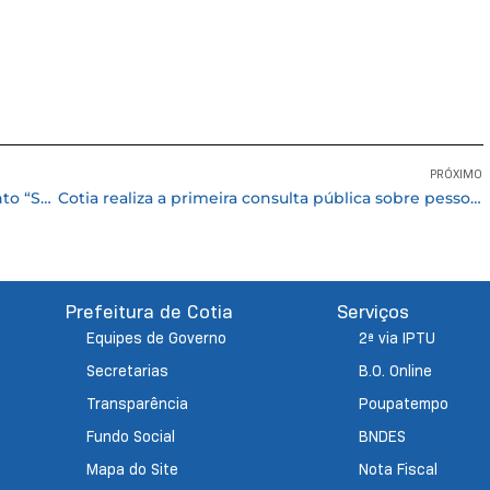
PRÓXIMO
“Janeiro Branco”: dia 31/01, Cotia promove evento “Saúde Mental na Perspectiva das Religiões”
Cotia realiza a primeira consulta pública sobre pessoas com deficiência e mobilidade reduzida
Prefeitura de Cotia
Serviços
Equipes de Governo
2ª via IPTU
Secretarias
B.O. Online
Transparência
Poupatempo
Fundo Social
BNDES
Mapa do Site
Nota Fiscal