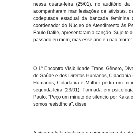
nessa quarta-feira (25/01), no auditório d
acompanharam manifestações de ativistas, de
codeputada estadual da bancada feminina d
coordenador do Núcleo de Atendimento às Pes
Paulo Bafile, apresentaram a canção ‘Sujeito de
passado eu morri, mas esse ano eu não morro’.
O 1º Encontro Visibilidade Trans, Gênero, Dive
de Saúde e dos Direitos Humanos, Cidadania e M
Humanos, Cidadania e Mulher pediu um minut
segunda-feira (23/01). Formada em psicolog
Paulo. “Peço um minuto de silêncio por Kaká 
somos resistência”, disse.
A vice-prefeita destacou o compromisso da 