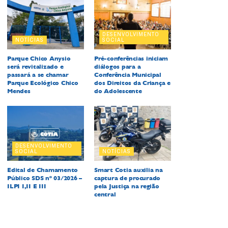
DESENVOLVIMENTO
NOTÍCIAS
SOCIAL
Parque Chico Anysio
Pré-conferências iniciam
será revitalizado e
diálogos para a
passará a se chamar
Conferência Municipal
Parque Ecológico Chico
dos Direitos da Criança e
Mendes
do Adolescente
DESENVOLVIMENTO
SOCIAL
NOTÍCIAS
Edital de Chamamento
Smart Cotia auxilia na
Público SDS nº 03/2026 –
captura de procurado
ILPI I,II E III
pela Justiça na região
central