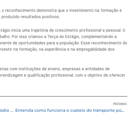
es, o reconhecimento demonstra que o investimento na formação e
produzido resultados positivos.
gio inicia uma trajetória de crescimento profissional e pessoal. O
abalho. Por isso criamos a Terça do Estágio, complementando a
anente de oportunidades para a população. Esse reconhecimento do
nvestir na formação, na experiência e na empregabilidade dos
erias com instituições de ensino, empresas e entidades de
prendizagem e qualificação profissional, com o objetivo de oferecer
PRÓXIMO
Futsal, Karatê e Atletismo de Cotia sobem ao pódio dos Jogos Regionais
Entenda como funciona o custeio do transporte público em Cotia