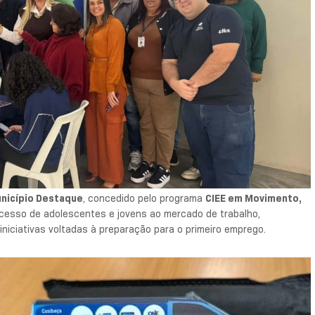
nicípio Destaque
, concedido pelo programa
CIEE em Movimento,
cesso de adolescentes e jovens ao mercado de trabalho,
niciativas voltadas à preparação para o primeiro emprego.