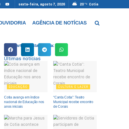
sexta-feira, agosto 7, 2026
20
Cotia
°C
OUVIDORIA
AGÊNCIA DE NOTÍCIAS
Compartilhe esta notícia:
Últimas notícias
EDUCAÇÃO
CULTURA E LAZER
Cotia avança em índice
“Canta Cotia”: Teatro
nacional de Educação nos
Municipal recebe encontro
anos iniciais
de Corais