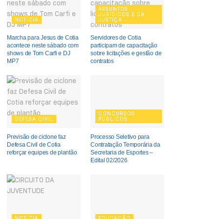
ASSUNTOS
JURÍDICOS E DA
NOTÍCIA
JUSTIÇA
Marcha para Jesus de Cotia
Servidores de Cotia
acontece neste sábado com
participam de capacitação
shows de Tom Carfi e DJ
sobre licitações e gestão de
MP7
contratos
CONCURSOS
DEFESA CIVIL
PÚBLICOS
Previsão de ciclone faz
Processo Seletivo para
Defesa Civil de Cotia
Contratação Temporária da
reforçar equipes de plantão
Secretaria de Esportes –
Edital 02/2026
NOTÍCIA
EDUCAÇÃO