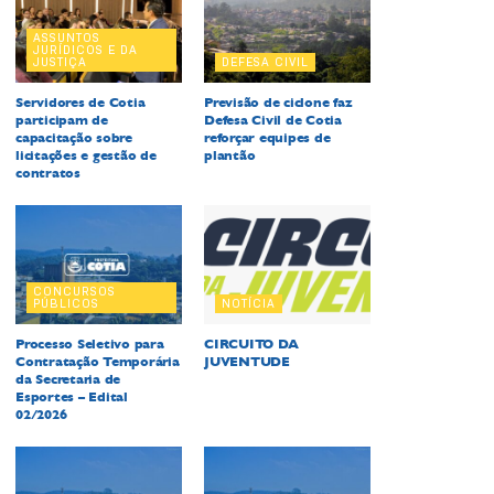
ASSUNTOS
JURÍDICOS E DA
JUSTIÇA
DEFESA CIVIL
Servidores de Cotia
Previsão de ciclone faz
participam de
Defesa Civil de Cotia
capacitação sobre
reforçar equipes de
licitações e gestão de
plantão
contratos
CONCURSOS
PÚBLICOS
NOTÍCIA
Processo Seletivo para
CIRCUITO DA
Contratação Temporária
JUVENTUDE
da Secretaria de
Esportes – Edital
02/2026