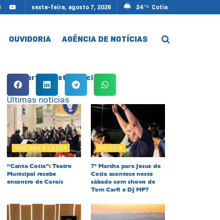
sexta-feira, agosto 7, 2026
24
Cotia
°C
OUVIDORIA
AGÊNCIA DE NOTÍCIAS
Compartilhe esta notícia:
Últimas notícias
CULTURA E LAZER
NOTÍCIA
“Canta Cotia”: Teatro
7ª Marcha para Jesus de
Municipal recebe
Cotia acontece neste
encontro de Corais
sábado com shows de
Tom Carfi e DJ MP7