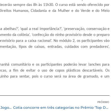
ntecerão sempre das 8h às 11h30. O curso está sendo oferecido por
 Direitos Humanos, Cidadania e da Mulher e do Verde e do Meio
abelhas?’, ‘qual a real importância?’, ‘preservação, conservação e
amento da colônia’, ‘confecção do ninho provisório desde o preparo
provisório para a caixa racional’. No módulo 2, os participantes vão
limentação, tipos de caixas, entradas, cuidados com predadores’,
anhã comunitário e os participantes poderão levar lanches para
cas, a fim de evitar o uso de copos plásticos descartáveis. Os
uinho para sentar, pois o curso será na área de gramado, e um
PRÓXIMO
Cotia termina em 17º na classificação geral dos Jogos da Melhor Idade
Cotia concorre em três categorias no Prêmio ‘Top Destinos Turísticos’