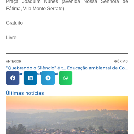
Praça Joaquim Nunes (avenida Nossa Senhora de
Fátima, Vila Monte Serrate)
Gratuito
Livre
ANTERIOR
PRÓXIMO
“Quebrando o Silêncio” é tema de Reunião Socioeducativa nos CRAS’s de Cotia
Educação ambiental de Cotia é destaque na Rede Globo
Compartilhe esta notícia:
Últimas notícias