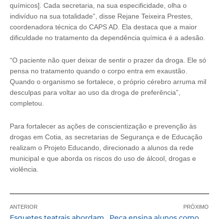
químicos]. Cada secretaria, na sua especificidade, olha o
indivíduo na sua totalidade”, disse Rejane Teixeira Prestes,
coordenadora técnica do CAPS AD. Ela destaca que a maior
dificuldade no tratamento da dependência química é a adesão.
“O paciente não quer deixar de sentir o prazer da droga. Ele só
pensa no tratamento quando o corpo entra em exaustão.
Quando o organismo se fortalece, o próprio cérebro arruma mil
desculpas para voltar ao uso da droga de preferência”,
completou.
Para fortalecer as ações de conscientização e prevenção às
drogas em Cotia, as secretarias de Segurança e de Educação
realizam o Projeto Educando, direcionado a alunos da rede
municipal e que aborda os riscos do uso de álcool, drogas e
violência.
ANTERIOR
PRÓXIMO
Esquetes teatrais abordam literatura e sustentabilidade em escolas
Peça ensina alunos como viver de forma mais sustentável