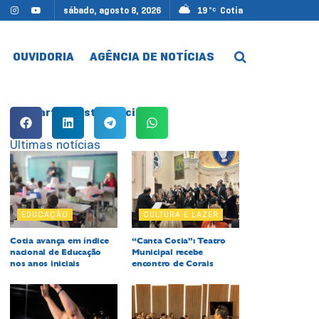
sábado, agosto 8, 2026
19
Cotia
°C
OUVIDORIA
AGÊNCIA DE NOTÍCIAS
Compartilhe esta notícia:
Últimas notícias
EDUCAÇÃO
CULTURA E LAZER
Cotia avança em índice
“Canta Cotia”: Teatro
nacional de Educação
Municipal recebe
nos anos iniciais
encontro de Corais