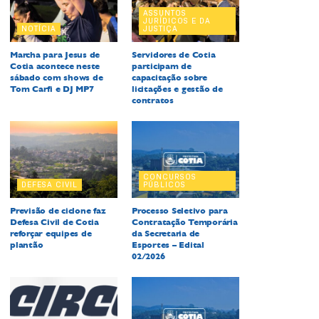
ASSUNTOS
JURÍDICOS E DA
NOTÍCIA
JUSTIÇA
Marcha para Jesus de
Servidores de Cotia
Cotia acontece neste
participam de
sábado com shows de
capacitação sobre
Tom Carfi e DJ MP7
licitações e gestão de
contratos
CONCURSOS
DEFESA CIVIL
PÚBLICOS
Previsão de ciclone faz
Processo Seletivo para
Defesa Civil de Cotia
Contratação Temporária
reforçar equipes de
da Secretaria de
plantão
Esportes – Edital
02/2026