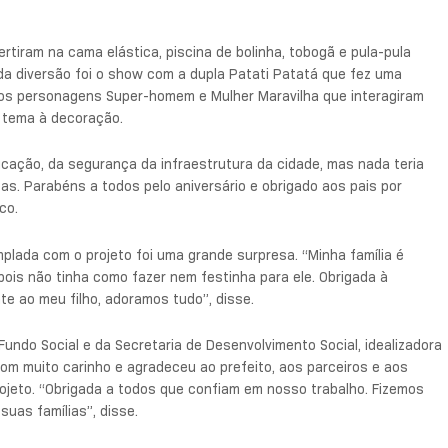
rtiram na cama elástica, piscina de bolinha, tobogã e pula-pula
e da diversão foi o show com a dupla Patati Patatá que fez uma
os personagens Super-homem e Mulher Maravilha que interagiram
o tema à decoração.
ucação, da segurança da infraestrutura da cidade, mas nada teria
s. Parabéns a todos pelo aniversário e obrigado aos pais por
co.
mplada com o projeto foi uma grande surpresa. “Minha família é
z, pois não tinha como fazer nem festinha para ele. Obrigada à
te ao meu filho, adoramos tudo”, disse.
Fundo Social e da Secretaria de Desenvolvimento Social, idealizadora
com muito carinho e agradeceu ao prefeito, aos parceiros e aos
ojeto. “Obrigada a todos que confiam em nosso trabalho. Fizemos
uas famílias”, disse.