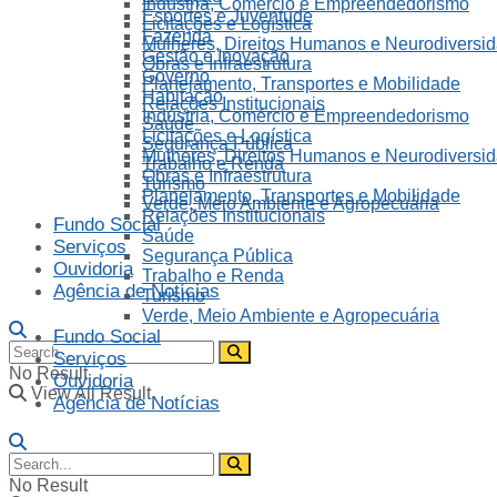
Indústria, Comércio e Empreendedorismo
Esportes e Juventude
Licitações e Logística
Fazenda
Mulheres, Direitos Humanos e Neurodiversi
Gestão e Inovação
Obras e Infraestrutura
Governo
Planejamento, Transportes e Mobilidade
Habitação
Relações Institucionais
Indústria, Comércio e Empreendedorismo
Saúde
Licitações e Logística
Segurança Pública
Mulheres, Direitos Humanos e Neurodiversi
Trabalho e Renda
Obras e Infraestrutura
Turismo
Planejamento, Transportes e Mobilidade
Verde, Meio Ambiente e Agropecuária
Relações Institucionais
Fundo Social
Saúde
Serviços
Segurança Pública
Ouvidoria
Trabalho e Renda
Agência de Notícias
Turismo
Verde, Meio Ambiente e Agropecuária
Fundo Social
Serviços
No Result
Ouvidoria
View All Result
Agência de Notícias
No Result