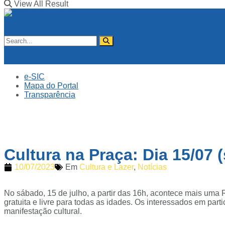
View All Result
No Result
View All Result
e-SIC
Mapa do Portal
Transparência
Cultura na Praça: Dia 15/07
10/07/2023
Em
Cultura e Lazer
,
Notícias
No sábado, 15 de julho, a partir das 16h, acontece mais um
gratuita e livre para todas as idades. Os interessados em part
manifestação cultural.