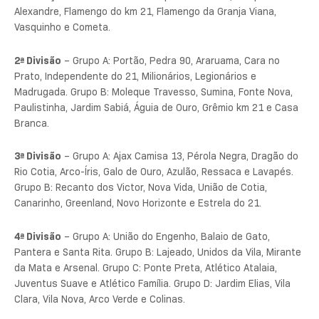
Alexandre, Flamengo do km 21, Flamengo da Granja Viana,
Vasquinho e Cometa.
2ª Divisão
– Grupo A: Portão, Pedra 90, Araruama, Cara no
Prato, Independente do 21, Milionários, Legionários e
Madrugada. Grupo B: Moleque Travesso, Sumina, Fonte Nova,
Paulistinha, Jardim Sabiá, Águia de Ouro, Grêmio km 21 e Casa
Branca.
3ª Divisão
– Grupo A: Ajax Camisa 13, Pérola Negra, Dragão do
Rio Cotia, Arco-Íris, Galo de Ouro, Azulão, Ressaca e Lavapés.
Grupo B: Recanto dos Victor, Nova Vida, União de Cotia,
Canarinho, Greenland, Novo Horizonte e Estrela do 21.
4ª Divisão
– Grupo A: União do Engenho, Balaio de Gato,
Pantera e Santa Rita. Grupo B: Lajeado, Unidos da Vila, Mirante
da Mata e Arsenal. Grupo C: Ponte Preta, Atlético Atalaia,
Juventus Suave e Atlético Família. Grupo D: Jardim Elias, Vila
Clara, Vila Nova, Arco Verde e Colinas.