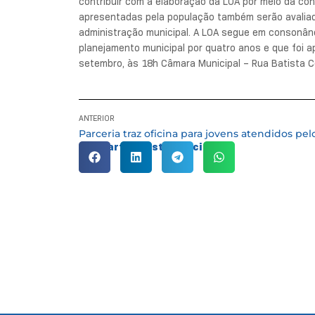
contribuir com a elaboração da LOA por meio da con
apresentadas pela população também serão avaliad
administração municipal. A LOA segue em consonânc
planejamento municipal por quatro anos e que foi
setembro, às 18h Câmara Municipal – Rua Batista C
ANTERIOR
Compartilhe esta notícia: