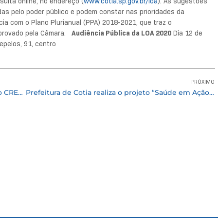
sulta online, no endereço (
www.cotia.sp.gov.br/loa
). As sugestões
as pelo poder público e podem constar nas prioridades da
ia com o Plano Plurianual (PPA) 2018-2021, que traz o
 aprovado pela Câmara.
Audiência Pública da LOA 2020
Dia 12 de
epelos, 91, centro
PRÓXIMO
Parceria traz oficina para jovens atendidos pelo CREAS em medidas socioeducativas
Prefeitura de Cotia realiza o projeto “Saúde em Ação” em Caucaia do Alto