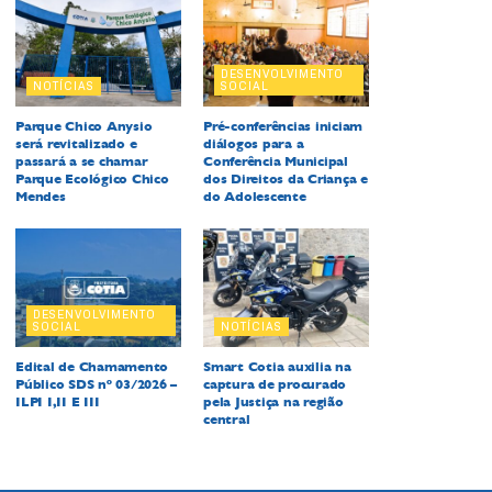
DESENVOLVIMENTO
NOTÍCIAS
SOCIAL
Parque Chico Anysio
Pré-conferências iniciam
será revitalizado e
diálogos para a
passará a se chamar
Conferência Municipal
Parque Ecológico Chico
dos Direitos da Criança e
Mendes
do Adolescente
DESENVOLVIMENTO
SOCIAL
NOTÍCIAS
Edital de Chamamento
Smart Cotia auxilia na
Público SDS nº 03/2026 –
captura de procurado
ILPI I,II E III
pela Justiça na região
central