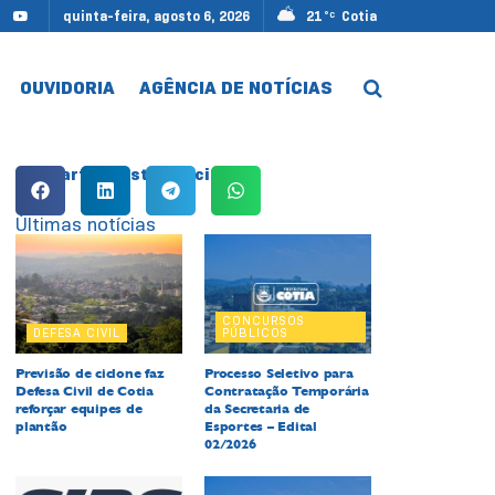
quinta-feira, agosto 6, 2026
21
Cotia
°C
OUVIDORIA
AGÊNCIA DE NOTÍCIAS
Compartilhe esta notícia:
Últimas notícias
CONCURSOS
DEFESA CIVIL
PÚBLICOS
Previsão de ciclone faz
Processo Seletivo para
Defesa Civil de Cotia
Contratação Temporária
reforçar equipes de
da Secretaria de
plantão
Esportes – Edital
02/2026