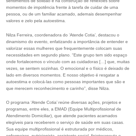
sentimentos de solidão e na construção de reflexões sobre
momentos de impotência frente à tarefa de cuidar de uma
pessoa, ou de um familiar acamado, ademais desempenhar
valores e zelo pela autoestima.
Nilza Ferreira, coordenadora do ‘Atende Cotia’, destacou o
dinamismo do evento, enfatizando a importância de entender e
valorizar essas mulheres que frequentemente colocam suas
necessidades em segundo plano. “Este grupo tem sido espaço
onde fortalecemos o vínculo com as cuidadoras […] que, muitas
vezes, se sentem sozinhas. O emocional e o físico é deixado de
lado em diversos momentos. E nosso objetivo é resgatar a
autoestima e colocá-las como pessoas importantes que são e
que merecem reconhecimento e carinho”, disse Nilza.
O programa ‘Atende Cotia’ reúne diversas ações, projetos e
programas, entre eles, a EMAD (Equipe Multiprofissional de
Atendimento Domiciliar), que atende pacientes acamados
elegíveis para receberem o serviço de saúde em suas casas.
Sua equipe multiprofissional é estruturada por médicos,
enfermeiros, nutricionista, assistente social, fisioterapeuta e